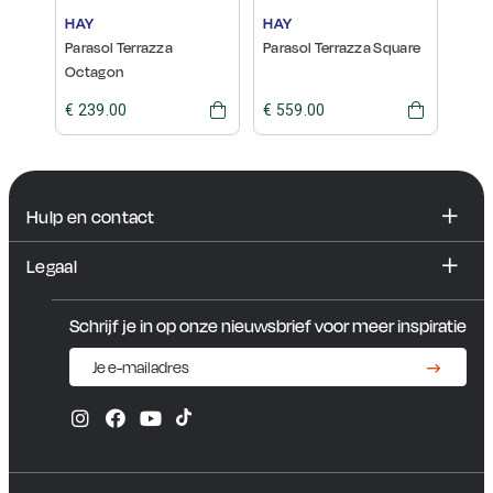
HAY
HAY
HAY
Parasol Terrazza
Parasol Terrazza Square
Para
Octagon
Hex
€ 239.00
€ 559.00
€ 62
Hulp en contact
FAQ
Legaal
Contact en showroom
Algemene voorwaarden
Schrijf je in op onze nieuwsbrief voor meer inspiratie
Privacybeleid