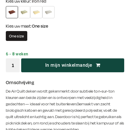
Kies uw kleur:
Iron red
Kies uw maat:
One size
One size
6 - 8 weken
In mijn winkelmandje
Omschrijving
De Air Quilt deken wordt gekenmerkt door subtiele ton-sur-ton
kleuren aan beide zijden en is ontworpen met veelzijdigheid in
gedachten — ideaal voor het buitenleven.Gemaakt van zacht
biologisch katoen en gevuld met gerecycleerd polyester, voelt de
quilt ultralicht en luchtig aan. Daardoor is hij perfect te gebruiken als
picknickdeken, om rond je schouders te slaan bij het kampvuur of als
lichte deken tijdens warme zomernachten.