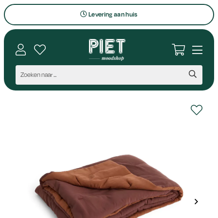
Levering aan huis
Bezoek onze winkel
Interieuradvies op maat
Vragen en contact
Persoonlijk aanspreekpunt