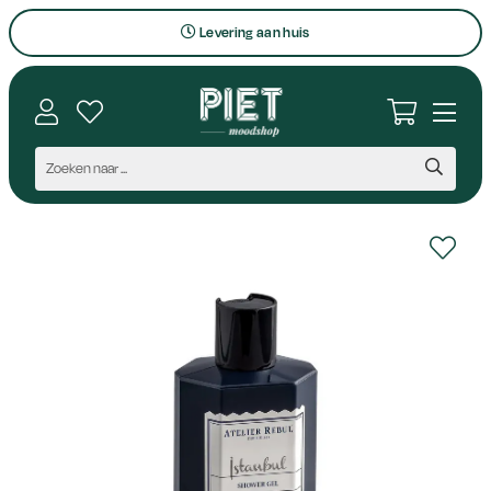
Levering aan huis
Bezoek onze winkel
Interieuradvies op maat
Vragen en contact
Persoonlijk aanspreekpunt