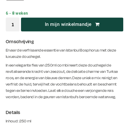
6 - 8 weken
In mijn winkelmandje
Omschrijving
Ervaar de verfrissende essentie van Istanbul Bosphorus met deze
luxueuze douchegel.
In een elegante fles van 250ml combineert deze douchegel de
revitaliserende kracht van zeezout, de delicate charme van Turkse
roos, en de energie van blauwe dennen. Deze unieke mix reinigt en
verfrist de huid, terwijl het de vochtbalans behoudt en beschermt
tegen externe invloeden. Laat elke douche een verjongende reis
worden, badend in de geuren van Istanbul's beroemde waterweg.
Details
Inhoud: 250 ml