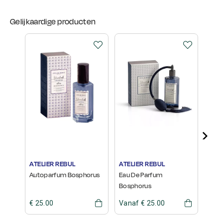
Gelijkaardige producten
ATELIER REBUL
ATELIER REBUL
ATEL
Autoparfum Bosphorus
Eau De Parfum
Hand
Bosphorus
€ 25.00
Vanaf € 25.00
€ 18