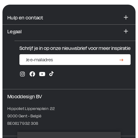
Hulp en contact
FAQ
Legaal
Contact en showroom
Algemene voorwaarden
Schrijf je in op onze nieuwsbrief voor meer inspiratie
Privacybeleid
Mooddesign BV
Hippoliet Lippensplein  22
9000 Gent - België
BE0817 932 308