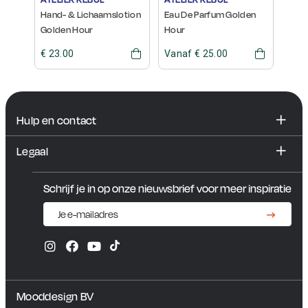
our
Hand- & Lichaamslotion
Eau De Parfum Golden
Geur
Golden Hour
Hour
Hou
€ 23.00
Vanaf € 25.00
Vana
Hulp en contact
FAQ
Legaal
Contact en showroom
Algemene voorwaarden
Schrijf je in op onze nieuwsbrief voor meer inspiratie
Privacybeleid
Mooddesign BV