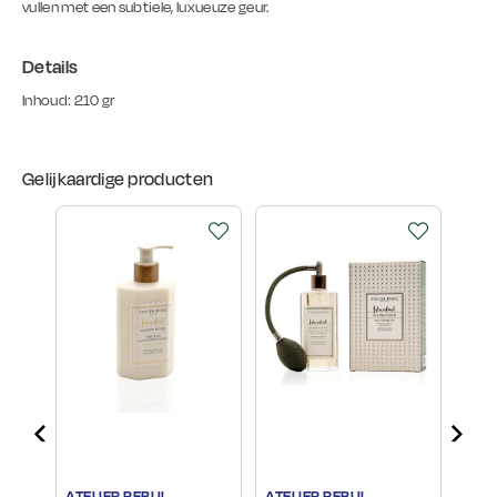
vullen met een subtiele, luxueuze geur.
Details
Inhoud: 210 gr
Gelijkaardige producten
ATELIER REBUL
ATELIER REBUL
ATEL