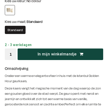
Kies uw kleur:
No colour
Kies uw maat:
Standaard
Standaard
2 - 3 werkdagen
In mijn winkelmandje
Omschrijving
Creëer een warme en elegante sfeer in huis met de Istanbul Golden
Hour geurkaars.
Deze kaars vangt het magische moment van de dag waarop de zon
een gouden gloed over de stad werpt. De geur opent met neroli en
jasmijn en ontwikkelt zich tot een warme basis van vanille,
geroosterde kokosnoot en zachte amber.Perfect om elke ruimte te