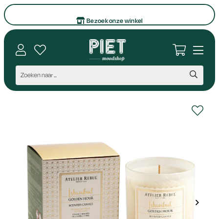
Bezoek onze winkel
Interieuradvies op maat
Vragen en contact
Persoonlijk aanspreekpunt