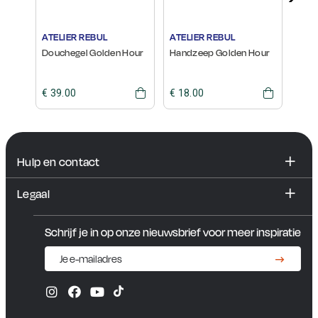
ATELIER REBUL
ATELIER REBUL
ATEL
Douchegel Golden Hour
Handzeep Golden Hour
Eau 
Hou
€ 39.00
€ 18.00
Vana
Hulp en contact
FAQ
Legaal
Contact en showroom
Algemene voorwaarden
Schrijf je in op onze nieuwsbrief voor meer inspiratie
Privacybeleid