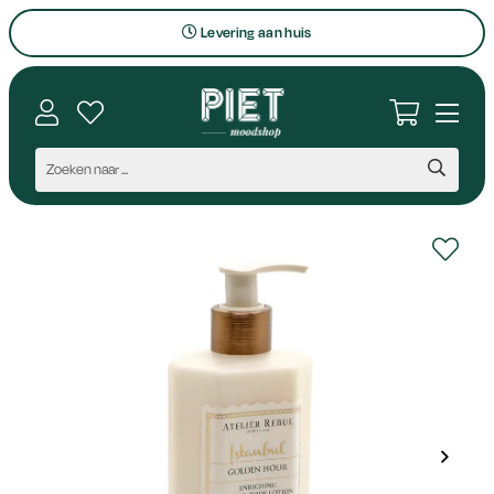
Levering aan huis
Bezoek onze winkel
Interieuradvies op maat
Vragen en contact
Persoonlijk aanspreekpunt