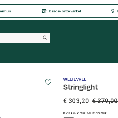
an huis
Bezoek onze winkel
I
s
WELTEVREE
Stringlight
€ 303,20
€ 379,00
Kies uw kleur:
Multicolour