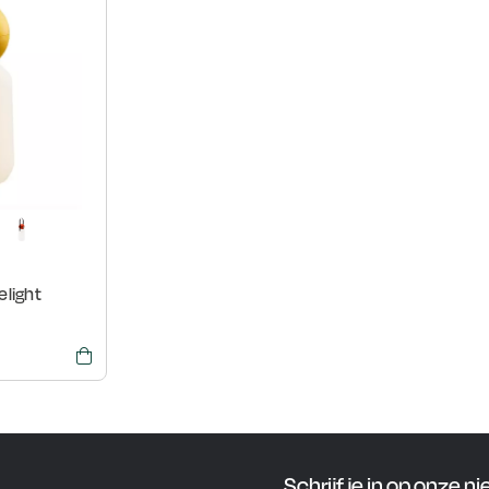
elight
l
Schrijf je in op onze n