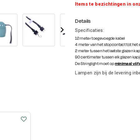
Items te bezichtingen in onz
Details
Specificaties:
12 meter toegevoegde kabel
4 meter van het stopcontact tot het 
2 meter tussen het laatste glazen ka
90 centimeter tussen elk glazen kapj
minimaal vijf
De Stringlight moet op
Lampen zijn bij de levering in