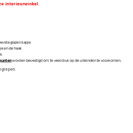
e interieurwinkel.
eerste glazen kapje
pje en de haak
e.
 punten
worden bevestigd om te veel druk op de uiteinden te voorkomen.
begrepen.