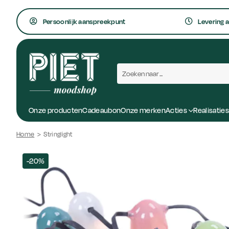
Persoonlijk aanspreekpunt
Levering a
Onze producten
Cadeaubon
Onze merken
Acties
Realisatie
Home
>
Stringlight
-20%