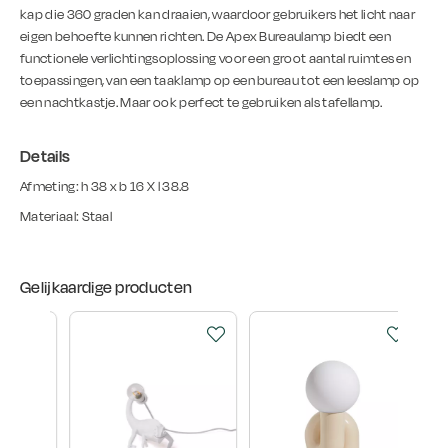
kap die 360 ​​graden kan draaien, waardoor gebruikers het licht naar
eigen behoefte kunnen richten. De Apex Bureaulamp biedt een
functionele verlichtingsoplossing voor een groot aantal ruimtes en
toepassingen, van een taaklamp op een bureau tot een leeslamp op
een nachtkastje. Maar ook perfect te gebruiken als tafellamp.
Details
Afmeting: h 38 x b 16 X l 38.8
Materiaal: Staal
Gelijkaardige producten