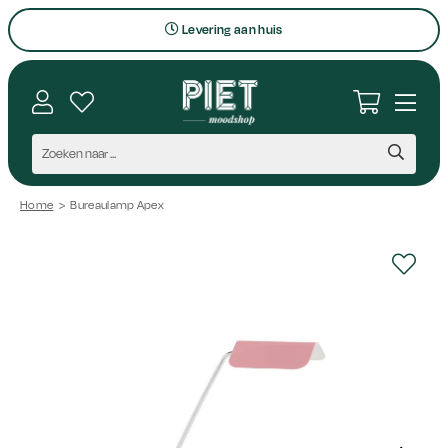
Levering aan huis
Bezoek onze winkel
Interieuradvies op maat
Vragen en contact
Persoonlijk aanspreekpunt
Home
>
Bureaulamp Apex