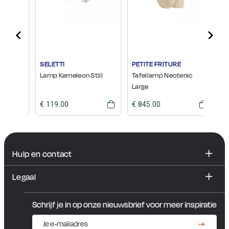
SELETTI
PETITE FRITURE
PETI
Lamp Kameleon Still
Tafellamp Neotenic
Tafe
Large
Smal
€ 119.00
€ 845.00
€ 44
Hulp en contact
FAQ
Legaal
Contact en showroom
Algemene voorwaarden
Schrijf je in op onze nieuwsbrief voor meer inspiratie
Privacybeleid