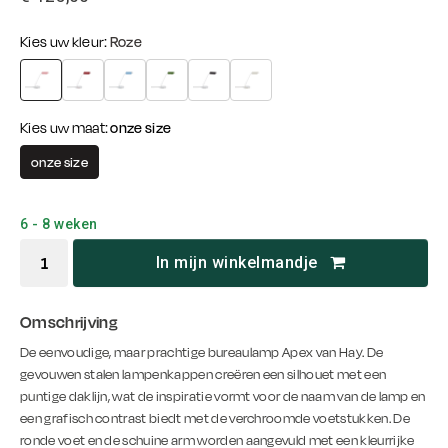
Kies uw kleur:
Roze
Kies uw maat:
onze size
onze size
6 - 8 weken
In mijn winkelmandje
Omschrijving
De eenvoudige, maar prachtige bureaulamp Apex van Hay. De
gevouwen stalen lampenkappen creëren een silhouet met een
puntige daklijn, wat de inspiratie vormt voor de naam van de lamp en
een grafisch contrast biedt met de verchroomde voetstukken. De
ronde voet en de schuine arm worden aangevuld met een kleurrijke