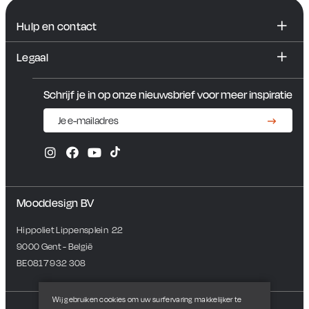
Hulp en contact
FAQ
Legaal
Contact en showroom
Algemene voorwaarden
Schrijf je in op onze nieuwsbrief voor meer inspiratie
Privacybeleid
Mooddesign BV
Hippoliet Lippensplein  22
9000 Gent - België
BE0817 932 308
Wij gebruiken cookies om uw surfervaring makkelijker te
Veilig betalen met