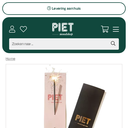
Levering aan huis
Bezoek onze winkel
Interieuradvies op maat
Vragen en contact
Persoonlijk aanspreekpunt
Home