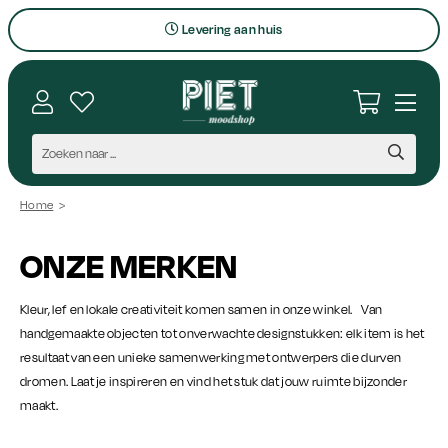
Bezoek onze winkel
Interieuradvies op maat
Vragen en contact
Persoonlijk aanspreekpunt
Home
>
ONZE MERKEN
Kleur, lef en lokale creativiteit komen samen in onze winkel. Van
handgemaakte objecten tot onverwachte designstukken: elk item is het
resultaat van een unieke samenwerking met ontwerpers die durven
dromen. Laat je inspireren en vind het stuk dat jouw ruimte bijzonder
maakt.