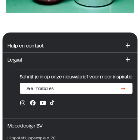
Hulp en contact
FAQ
Legaal
Contact en showroom
Algemene voorwaarden
Schrijf je in op onze nieuwsbrief voor meer inspiratie
Privacybeleid
Mooddesign BV
Hippoliet Lippensplein  22