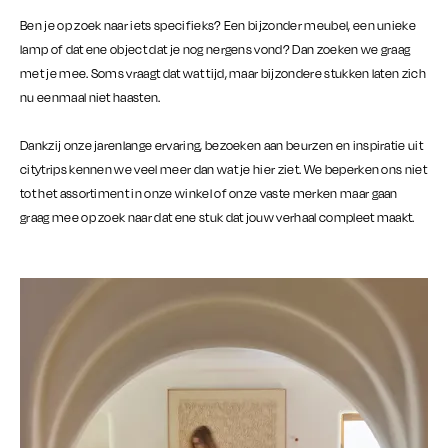
Ben je op zoek naar iets specifieks? Een bijzonder meubel, een unieke
lamp of dat ene object dat je nog nergens vond? Dan zoeken we graag
met je mee. Soms vraagt dat wat tijd, maar bijzondere stukken laten zich
nu eenmaal niet haasten.
Dankzij onze jarenlange ervaring, bezoeken aan beurzen en inspiratie uit
citytrips kennen we veel meer dan wat je hier ziet. We beperken ons niet
tot het assortiment in onze winkel of onze vaste merken maar gaan
graag mee op zoek naar dat ene stuk dat jouw verhaal compleet maakt.