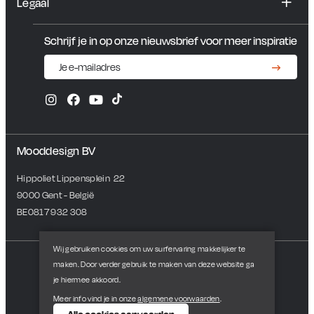
Legaal
Contact en showroom
Algemene voorwaarden
Schrijf je in op onze nieuwsbrief voor meer inspiratie
Privacybeleid
Mooddesign BV
Hippoliet Lippensplein  22
9000 Gent - België
BE0817 932 308
Wij gebruiken cookies om uw surfervaring makkelijker te
Veilig betalen met
maken. Door verder gebruik te maken van deze website ga
je hiermee akkoord.
Meer info vind je in onze
algemene voorwaarden
.
Tilroy
Piet Moodshop 2026 - BE0817 932 308 | Powered by