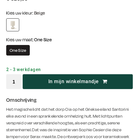
Kies uw kleur:
Beige
Kies uw maat:
One Size
One Size
2 - 3 werkdagen
In mijn winkelmandje
Omschrijving
Het magische licht dat het dorp Oia op het Griekse eiland Santorini
elke avond in een sprankelende omhelzing hult. Met lichtpunten
verspreid over verschillende hoogtes, als een prachtige, serene
sterrenhemel. Dat was de inspiratie van Sophie Casier die deze
lampen voor Serax maakte. De ontwerper koos voor keramiekwerk