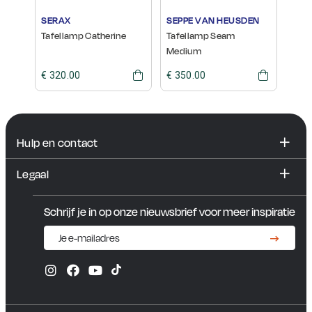
SERAX
SEPPE VAN HEUSDEN
MAR
Tafellamp Catherine
Tafellamp Seam
Tafe
Medium
€ 320.00
€ 350.00
€ 32
Hulp en contact
FAQ
Legaal
Contact en showroom
Algemene voorwaarden
Schrijf je in op onze nieuwsbrief voor meer inspiratie
Privacybeleid