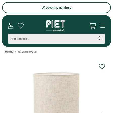
Levering aan huis
Bezoek onze winkel
Interieuradvies op maat
Vragen en contact
Persoonlijk aanspreekpunt
Home
>
Tafellamp Oya